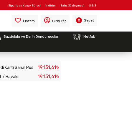
Sipariş ve Kargo Süreci
İndirim
Satış Sözleşmesi
S.S.S
Sepet
0
Listem
Giriş Yap
Buzdolabı ve Derin Dondurucular
Mutfak
ma Tezgahı
0)
19.151,61₺
di Kartı Sanal Pos
19.151,61₺
T / Havale