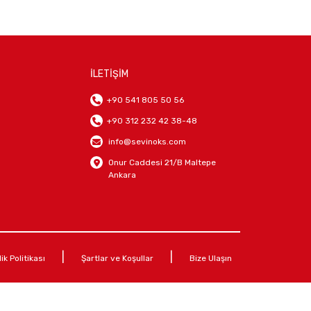
İLETİŞİM
+90 541 805 50 56
+90 312 232 42 38-48
info@sevinoks.com
Onur Caddesi 21/B Maltepe
Ankara
|
|
lik Politikası
Şartlar ve Koşullar
Bize Ulaşın