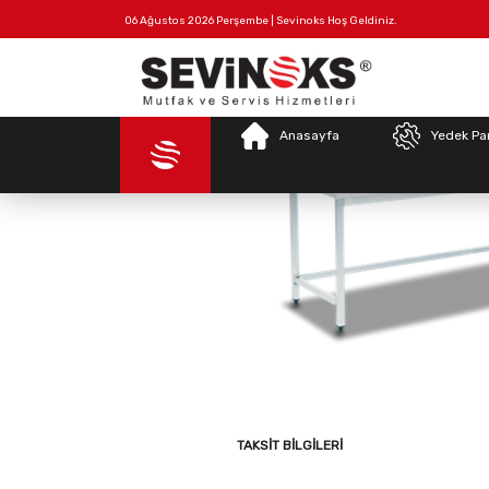
06 Ağustos 2026 Perşembe | Sevinoks Hoş Geldiniz.
Tüm
Hakkımızda
İletişim
Ürünler
Anasayfa
Yedek Pa
TAKSIT BILGILERI