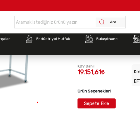
Anasayfa >
İnoksan TCN096D Çalışma Tezgahı Demonte (900x600x850)
Ara
Stok Kodu:
INO-TCN096D
rçalar
Endüstriyel Mutfak
Bulaşıkhane
İnoksan TCN096D Çalış
Demonte (900x600x85
KDV Dahil
19.151,61₺
Kre
EF
Ürün Seçenekleri
Sepete Ekle