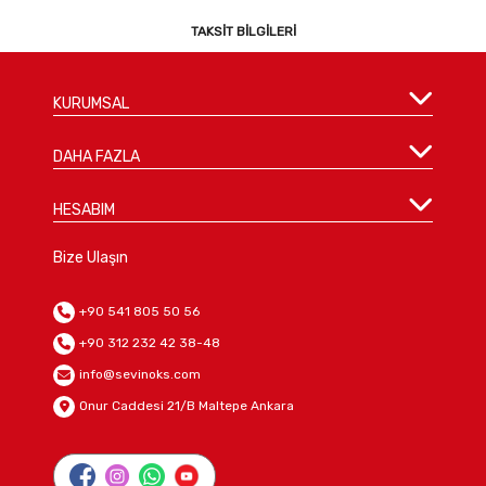
TAKSIT BILGILERI
KURUMSAL
DAHA FAZLA
HESABIM
Bize Ulaşın
+90 541 805 50 56
+90 312 232 42 38-48
info@sevinoks.com
Onur Caddesi 21/B Maltepe Ankara