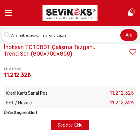
Anasayfa >
İnoksan TCT080T Çalışma Tezgahı, Trend Seri (800
0
Ara
Stok Kodu:
INO-TCT080T
İnoksan TCT080T Çalışma Tezgahı,
Trend Seri (800x700x850)
KDV Dahil
11.212,32₺
11.212,32₺
Kredi Kartı Sanal Pos
11.212,32₺
EFT / Havale
Ürün Seçenekleri
Sepete Ekle