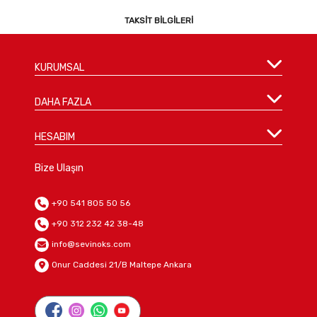
TAKSIT BILGILERI
KURUMSAL
DAHA FAZLA
HESABIM
Bize Ulaşın
+90 541 805 50 56
+90 312 232 42 38-48
info@sevinoks.com
Onur Caddesi 21/B Maltepe Ankara