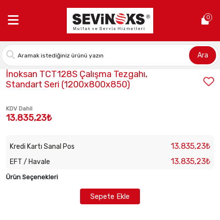
Anasayfa >
İnoksan TCT128S Çalışma Tezgahı, Standart Seri (1
0
Ara
Stok Kodu:
INO-TCT128S
İnoksan TCT128S Çalışma Tezgahı,
Standart Seri (1200x800x850)
KDV Dahil
13.835,23₺
13.835,23₺
Kredi Kartı Sanal Pos
13.835,23₺
EFT / Havale
Ürün Seçenekleri
Sepete Ekle