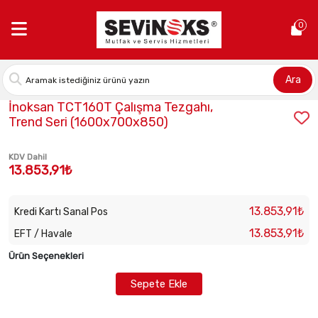
Anasayfa >
İnoksan TCT160T Çalışma Tezgahı, Trend Seri (1600
0
Ara
Stok Kodu:
INO-TCT160T
İnoksan TCT160T Çalışma Tezgahı,
Trend Seri (1600x700x850)
KDV Dahil
13.853,91₺
13.853,91₺
Kredi Kartı Sanal Pos
13.853,91₺
EFT / Havale
Ürün Seçenekleri
Sepete Ekle