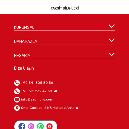
TAKSIT BILGILERI
KURUMSAL
DAHA FAZLA
HESABIM
Bize Ulaşın
+90 541 805 50 56
+90 312 232 42 38-48
info@sevinoks.com
Onur Caddesi 21/B Maltepe Ankara