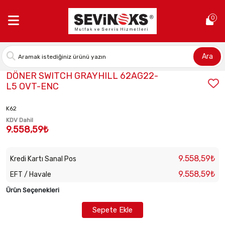
Anasayfa >
DÖNER SWITCH GRAYHILL 62AG22-L5 OVT-ENC
0
Ara
Stok Kodu:
2010170017
DÖNER SWITCH GRAYHILL 62AG22-
L5 OVT-ENC
K62
KDV Dahil
9.558,59₺
9.558,59₺
Kredi Kartı Sanal Pos
9.558,59₺
EFT / Havale
Ürün Seçenekleri
Sepete Ekle