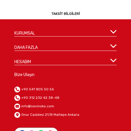
TAKSIT BILGILERI
KURUMSAL
DAHA FAZLA
HESABIM
Bize Ulaşın
+90 541 805 50 56
+90 312 232 42 38-48
info@sevinoks.com
Onur Caddesi 21/B Maltepe Ankara