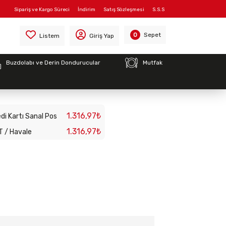
Sipariş ve Kargo Süreci
İndirim
Satış Sözleşmesi
S.S.S
Sepet
0
Listem
Giriş Yap
Buzdolabı ve Derin Dondurucular
Mutfak
0EK
1.316,97₺
di Kartı Sanal Pos
1.316,97₺
T / Havale