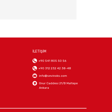
İLETİŞİM
+90 541 805 50 56
+90 312 232 42 38-48
info@sevinoks.com
Onur Caddesi 21/B Maltepe
Ankara