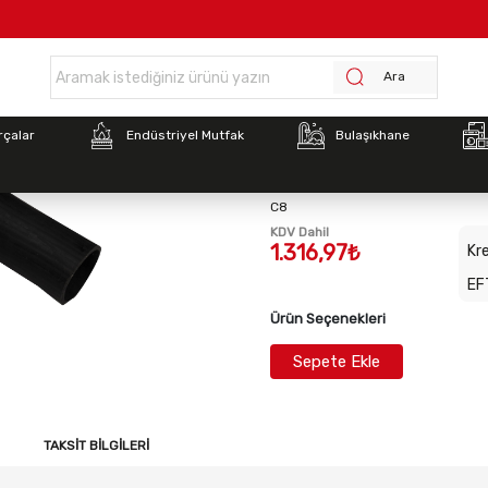
Anasayfa >
EMİŞ HORTUMU BYM100EK
Ara
Stok Kodu:
2021006105
rçalar
Endüstriyel Mutfak
Bulaşıkhane
EMİŞ HORTUMU BYM10
C8
KDV Dahil
1.316,97₺
Kre
EF
Ürün Seçenekleri
Sepete Ekle
TAKSIT BILGILERI