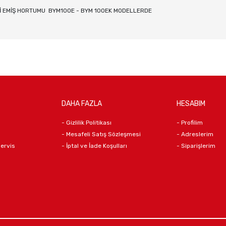
Sİ EMİŞ HORTUMU BYM100E - BYM 100EK MODELLERDE
DAHA FAZLA
HESABIM
- Gizlilik Politikası
- Profilim
- Mesafeli Satış Sözleşmesi
- Adreslerim
Servis
- İptal ve İade Koşulları
- Siparişlerim