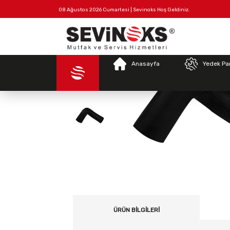
08 Ağustos 2026 Cumartesi | Sevinoks Hoş Geldiniz.
Tüm
Hakkımızda
İletişim
Ürünler
Anasayfa
Yedek Pa
ÜRÜN BILGILERI