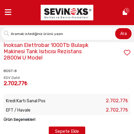
Anasayfa >
İnoksan Elettrobar 1000Tb Bulaşık Makinesi Tank Isı
0
Ara
Stok Kodu:
2021007028
İnoksan Elettrobar 1000Tb Bulaşık
Makinesi Tank Isıtıcısı Rezistans
2800W U Model
BÜST-8
KDV Dahil
2.702,77₺
2.702,77₺
Kredi Kartı Sanal Pos
2.702,77₺
EFT / Havale
Ürün Seçenekleri
Sepete Ekle