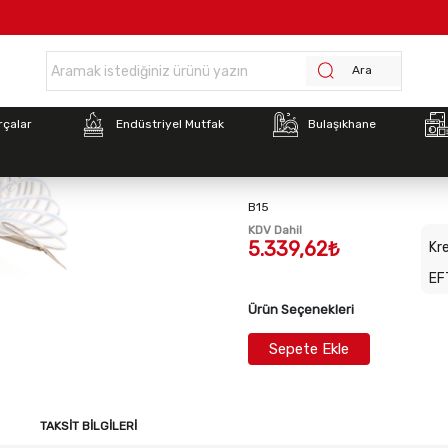
Anasayfa >
İnoksan Fırın Izgara Limit Termostat 365C Trifaze
Ara
Stok Kodu:
2010100055
rçalar
Endüstriyel Mutfak
Bulaşıkhane
İnoksan Fırın Izgara Li
Trifaze
B15
KDV Dahil
5.339,62₺
Kre
EF
Ürün Seçenekleri
Sepete Ekle
TAKSIT BILGILERI