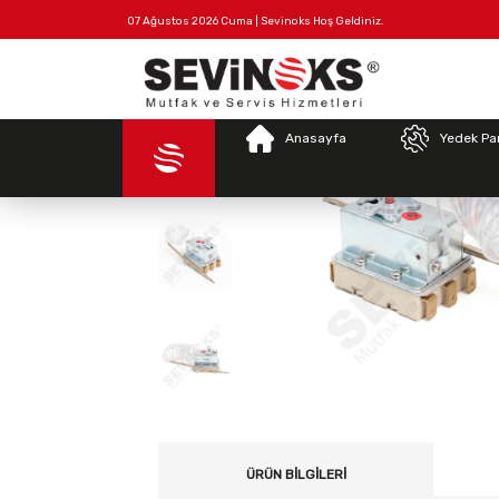
07 Ağustos 2026 Cuma | Sevinoks Hoş Geldiniz.
Tüm
Hakkımızda
İletişim
Ürünler
Anasayfa
Yedek Pa
ÜRÜN BILGILERI