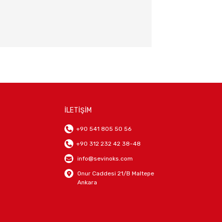
İLETİŞİM
+90 541 805 50 56
+90 312 232 42 38-48
info@sevinoks.com
Onur Caddesi 21/B Maltepe
Ankara