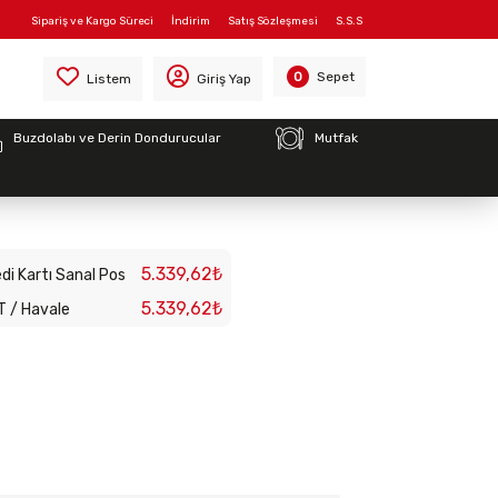
Sipariş ve Kargo Süreci
İndirim
Satış Sözleşmesi
S.S.S
Sepet
0
Listem
Giriş Yap
Buzdolabı ve Derin Dondurucular
Mutfak
mit Termostat 365C
5.339,62₺
di Kartı Sanal Pos
5.339,62₺
T / Havale