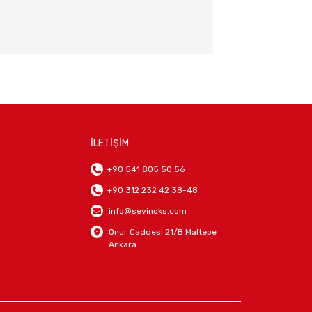
İLETİŞİM
+90 541 805 50 56
+90 312 232 42 38-48
info@sevinoks.com
Onur Caddesi 21/B Maltepe
Ankara