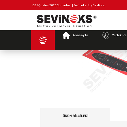
08 Ağustos 2026 Cumartesi | Sevinoks Hoş Geldiniz.
Tüm
Hakkımızda
İletişim
Ürünler
Anasayfa
Yedek Pa
ÜRÜN BILGILERI