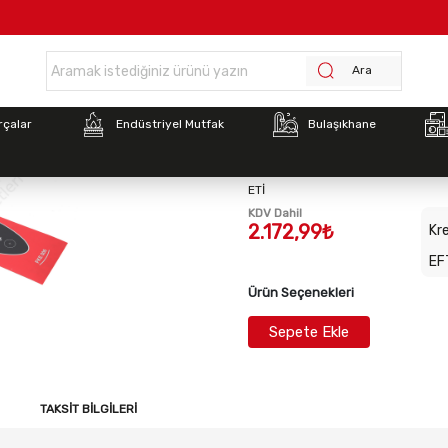
Anasayfa >
İNOKSAN FKE006 ETİKET PANEL SERİGRAF
Ara
Stok Kodu:
2022129005
rçalar
Endüstriyel Mutfak
Bulaşıkhane
İNOKSAN FKE006 ETİK
ETİ
KDV Dahil
2.172,99₺
Kre
EF
Ürün Seçenekleri
Sepete Ekle
TAKSIT BILGILERI