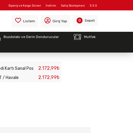
Sipariş ve Kargo Süreci
İndirim
Satış Sözleşmesi
S.S.S
Sepet
0
Listem
Giriş Yap
Buzdolabı ve Derin Dondurucular
Mutfak
ET PANEL SERİGRAF
2.172,99₺
di Kartı Sanal Pos
2.172,99₺
T / Havale