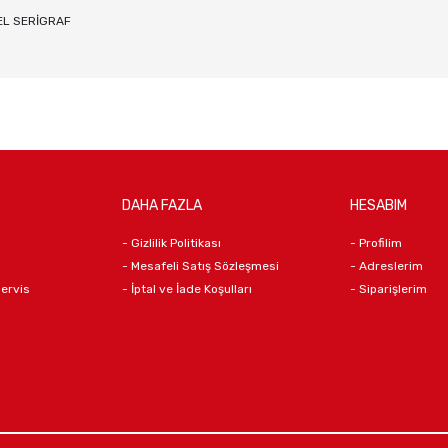
NEL SERİGRAF
DAHA FAZLA
HESABIM
- Gizlilik Politikası
- Profilim
- Mesafeli Satış Sözleşmesi
- Adreslerim
Servis
- İptal ve İade Koşulları
- Siparişlerim