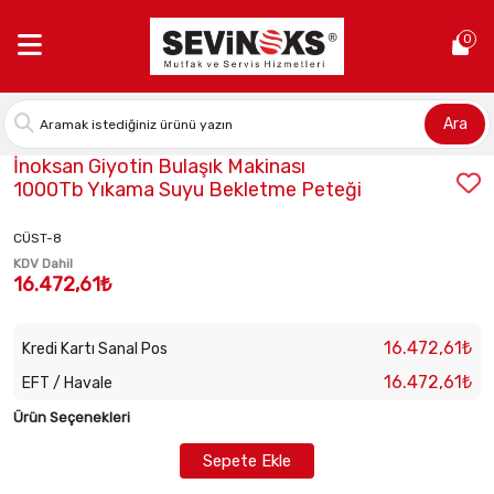
Anasayfa >
İnoksan Giyotin Bulaşık Makinası 1000Tb Yıkama Su
0
Ara
Stok Kodu:
2021118000
İnoksan Giyotin Bulaşık Makinası
1000Tb Yıkama Suyu Bekletme Peteği
CÜST-8
KDV Dahil
16.472,61₺
16.472,61₺
Kredi Kartı Sanal Pos
16.472,61₺
EFT / Havale
Ürün Seçenekleri
Sepete Ekle