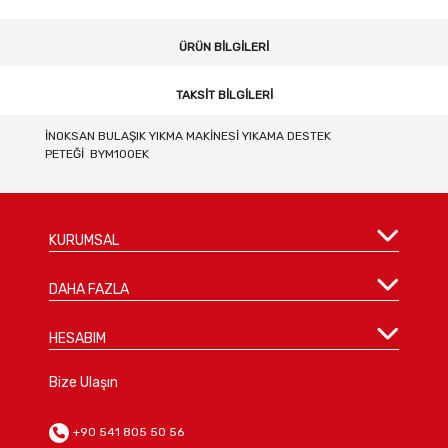
ÜRÜN BILGILERI
TAKSIT BILGILERI
İNOKSAN BULAŞIK YIKMA MAKİNESİ YIKAMA DESTEK
PETEĞİ BYM100EK
KURUMSAL
DAHA FAZLA
HESABIM
Bize Ulaşın
+90 541 805 50 56