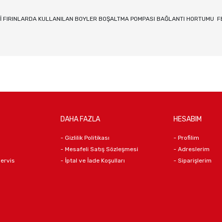
İ FIRINLARDA KULLANILAN BOYLER BOŞALTMA POMPASI BAĞLANTI HORTUMU FB
DAHA FAZLA
HESABIM
- Gizlilik Politikası
- Profilim
- Mesafeli Satış Sözleşmesi
- Adreslerim
Servis
- İptal ve İade Koşulları
- Siparişlerim