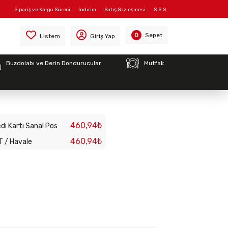
Sipariş ve Kargo Süreci
İndirim
Satış Sözleşmesi
S.S.S
rtumu
Sepet
0
Listem
Giriş Yap
Buzdolabı ve Derin Dondurucular
Mutfak
Boyler Boşlatma
Hortumu
460,94₺
di Kartı Sanal Pos
460,94₺
T / Havale