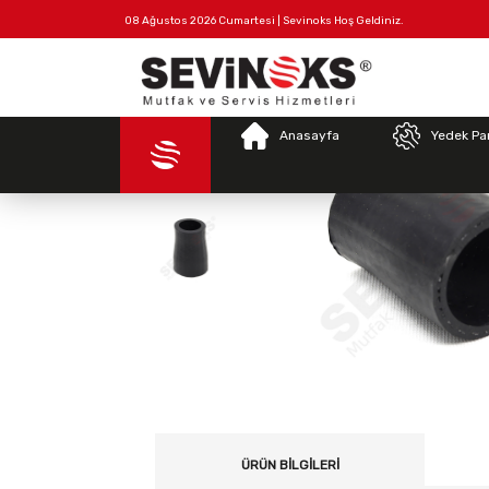
08 Ağustos 2026 Cumartesi | Sevinoks Hoş Geldiniz.
Anas
Tüm
Hakkımızda
İletişim
Ürünler
Anasayfa
Yedek Pa
ÜRÜN BILGILERI