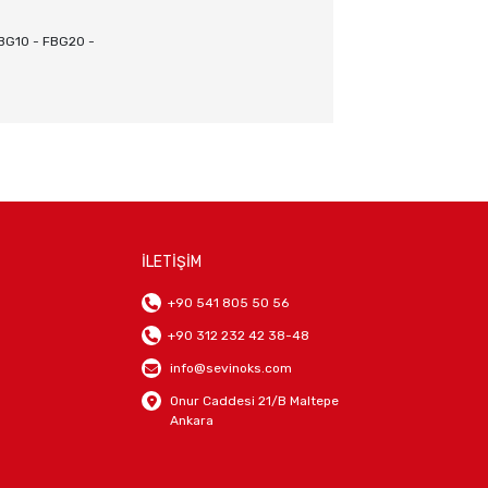
G10 - FBG20 -
İLETİŞİM
+90 541 805 50 56
+90 312 232 42 38-48
info@sevinoks.com
Onur Caddesi 21/B Maltepe
Ankara