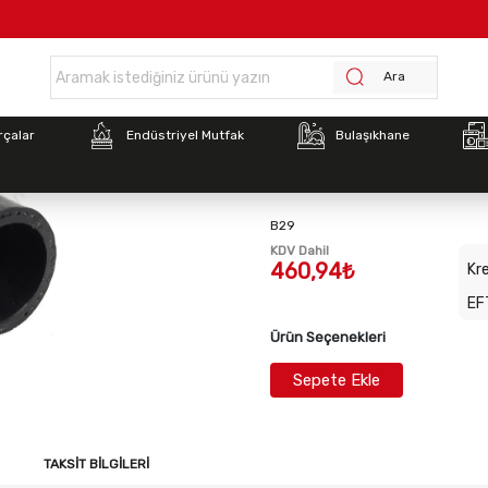
ayfa >
İnoksan İnosmart Fırın Boyler Boşlatma Pompası Bağlantı Ara Ho
Ara
Stok Kodu:
2022116218
rçalar
Endüstriyel Mutfak
Bulaşıkhane
İnoksan İnosmart Fırın 
Pompası Bağlantı Ara 
B29
KDV Dahil
460,94₺
Kre
EF
Ürün Seçenekleri
Sepete Ekle
TAKSIT BILGILERI