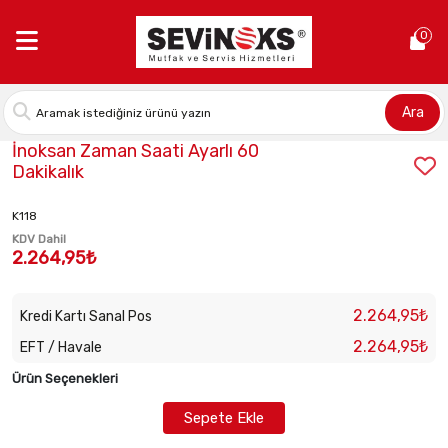
Anasayfa >
İnoksan Zaman Saati Ayarlı 60 Dakikalık
0
Ara
Stok Kodu:
2010120101
İnoksan Zaman Saati Ayarlı 60
Dakikalık
K118
KDV Dahil
2.264,95₺
2.264,95₺
Kredi Kartı Sanal Pos
2.264,95₺
EFT / Havale
Ürün Seçenekleri
Sepete Ekle