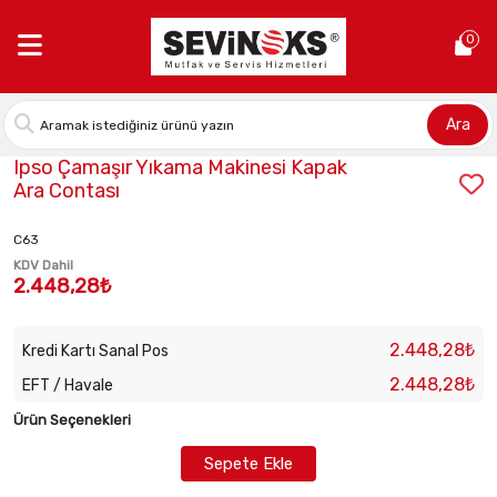
Anasayfa >
Ipso Çamaşır Yıkama Makinesi Kapak Ara Contası
0
Ara
Stok Kodu:
IPS-RSP800432P
Ipso Çamaşır Yıkama Makinesi Kapak
Ara Contası
C63
KDV Dahil
2.448,28₺
2.448,28₺
Kredi Kartı Sanal Pos
2.448,28₺
EFT / Havale
Ürün Seçenekleri
Sepete Ekle