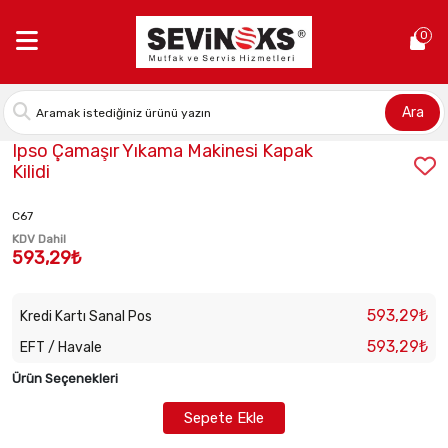
Anasayfa >
Ipso Çamaşır Yıkama Makinesi Kapak Kilidi
0
Ara
Stok Kodu:
IPS-RSP802803
Ipso Çamaşır Yıkama Makinesi Kapak
Kilidi
C67
KDV Dahil
593,29₺
593,29₺
Kredi Kartı Sanal Pos
593,29₺
EFT / Havale
Ürün Seçenekleri
Sepete Ekle