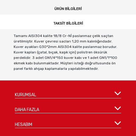
ÜRÜN BILGILERI
TAKSIT BILGILERI
Tamamı AISI304 kalite 18/8 Cr-Nİ paslanmaz çelik saçtan
üretilmiştir. Kuver çevresi sacları 1,20 mm kalınlığındadır.
Kuver ayakları Q30*2mm AISI304 kalite paslanmaz borudur.
Kuver kapları (çatal, bıçak, kaşık için) polistren öksürük
perdelidir. 3 adet GN1/4*150 kuver kabı ve 1 adet GN1/1*100
ekmek kabı bulunmaktadır. Müşteri isteği doğrultusunda ön
panel farklı ahşap kaplamalarla yapılabilmektedir.
KURUMSAL
DAHA FAZLA
HESABIM