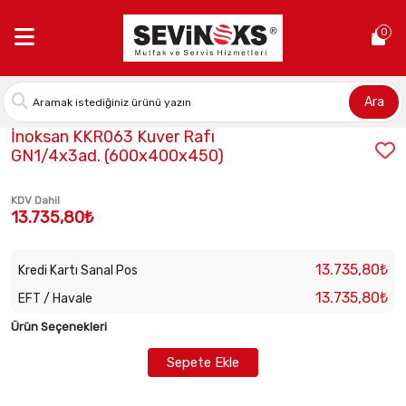
Anasayfa >
İnoksan KKR063 Kuver Rafı GN1/4x3ad. (600x400x45
0
Ara
Stok Kodu:
INO-KKR063
İnoksan KKR063 Kuver Rafı
GN1/4x3ad. (600x400x450)
KDV Dahil
13.735,80₺
13.735,80₺
Kredi Kartı Sanal Pos
13.735,80₺
EFT / Havale
Ürün Seçenekleri
Sepete Ekle