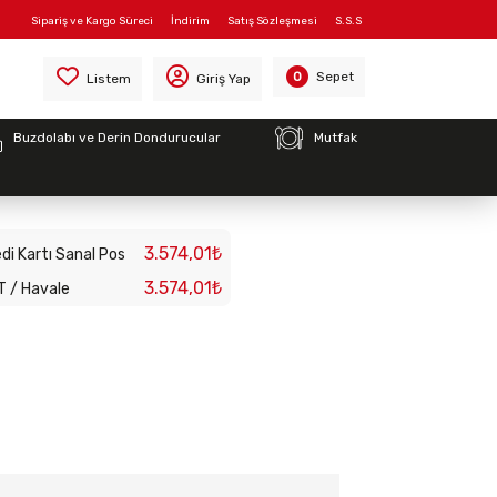
Sipariş ve Kargo Süreci
İndirim
Satış Sözleşmesi
S.S.S
Sepet
0
Listem
Giriş Yap
Buzdolabı ve Derin Dondurucular
Mutfak
Askı Borusu 1000mm
3.574,01₺
di Kartı Sanal Pos
3.574,01₺
T / Havale