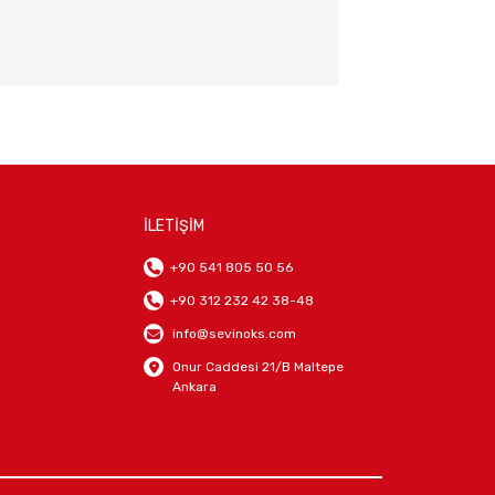
İLETİŞİM
+90 541 805 50 56
+90 312 232 42 38-48
info@sevinoks.com
Onur Caddesi 21/B Maltepe
Ankara