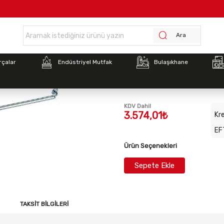
Anasayfa >
İnoksan RKA100 Kepçe Askı Borusu 1000mm (1000x100x100)
Ara
Stok Kodu:
INO-RKA100
rçalar
Endüstriyel Mutfak
Bulaşıkhane
İnoksan RKA100 Kepçe 
(1000x100x100)
KDV Dahil
3.574,01₺
Kre
EF
Ürün Seçenekleri
Sepete Ekle
TAKSIT BILGILERI