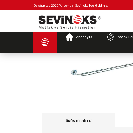
06 Ağustos 2026 Perşembe | Sevinoks Hoş Geldiniz.
Tüm
Hakkımızda
İletişim
Ürünler
Anasayfa
Yedek Pa
ÜRÜN BILGILERI