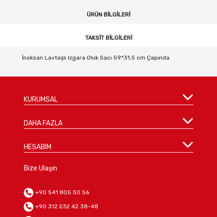
ÜRÜN BILGILERI
TAKSIT BILGILERI
İnoksan Lavtaşlı Izgara Oluk Sacı 59*31,5 cm Çapında
KURUMSAL
DAHA FAZLA
HESABIM
Bize Ulaşın
+90 541 805 50 56
+90 312 232 42 38-48