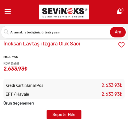
Anasayfa >
İnoksan Lavtaşlı Izgara Oluk Sacı
0
Ara
Stok Kodu:
2028120206
İnoksan Lavtaşlı Izgara Oluk Sacı
MSA-YAN
KDV Dahil
2.633,93₺
2.633,93₺
Kredi Kartı Sanal Pos
2.633,93₺
EFT / Havale
Ürün Seçenekleri
Sepete Ekle