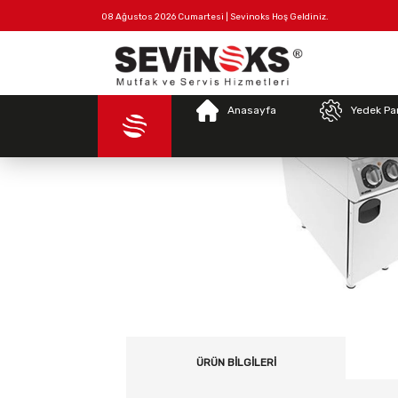
08 Ağustos 2026 Cumartesi | Sevinoks Hoş Geldiniz.
Tüm
Hakkımızda
İletişim
Ürünler
Anasayfa
Yedek Pa
ÜRÜN BILGILERI