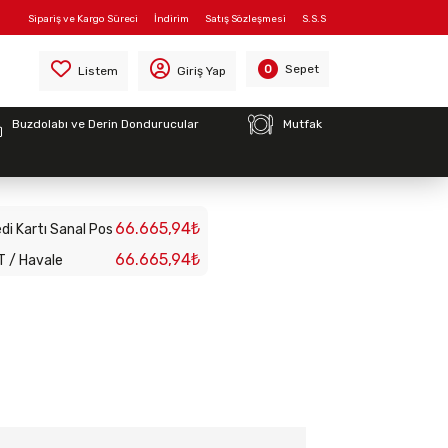
Sipariş ve Kargo Süreci
İndirim
Satış Sözleşmesi
S.S.S
0)
Sepet
0
Listem
Giriş Yap
Buzdolabı ve Derin Dondurucular
Mutfak
 Modül, Elektrikli,
66.665,94₺
di Kartı Sanal Pos
66.665,94₺
T / Havale