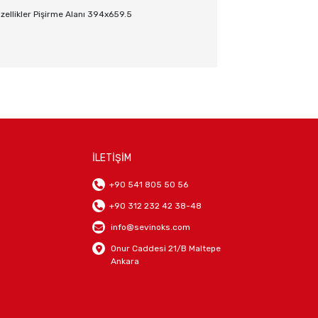
zellikler Pişirme Alanı 394x659.5
İLETİŞİM
+90 541 805 50 56
+90 312 232 42 38-48
info@sevinoks.com
Onur Caddesi 21/B Maltepe
Ankara