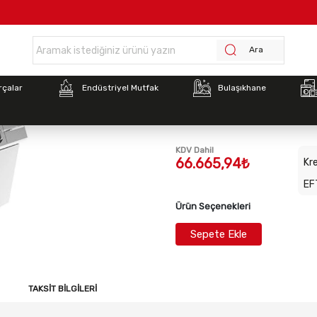
Anasayfa >
İnoksan 9IE11 Izgara, 1/2 Modül, Elektrikli, Oluklu (400x900x85
Ara
Stok Kodu:
INO-9IE11
rçalar
Endüstriyel Mutfak
Bulaşıkhane
İnoksan 9IE11 Izgara, 1/2
Oluklu (400x900x850)
KDV Dahil
66.665,94₺
Kre
EF
Ürün Seçenekleri
Sepete Ekle
TAKSIT BILGILERI