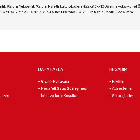
inlik 92 cm Yükseklik 92 cm Paletli kutu ölçüleri 422x937x1006 mm Foksiyonel Ö
şi 380/400 V Max. Elektrik Gücü 6 kW Frekans 50-60 Hz Kablo kesiti 5x2,5 mm²
DAHA FAZLA
HESABIM
- Gizlilik Politikası
- Profilim
- Mesafeli Satış Sözleşmesi
- Adreslerim
Servis
- İptal ve İade Koşulları
- Siparişlerim