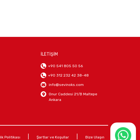
İLETİŞİM
+90 541 805 50 56
+90 312 232 42 38-48
info@sevinoks.com
Onur Caddesi 21/B Maltepe
Ankara
|
|
lik Politikası
Şartlar ve Koşullar
Bize Ulaşın