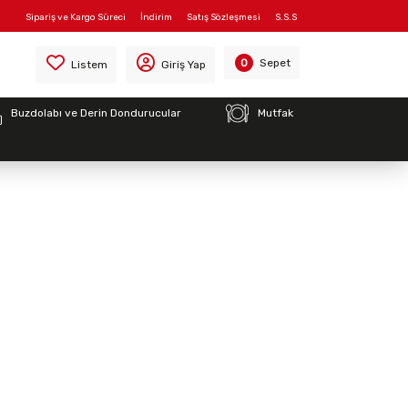
Sipariş ve Kargo Süreci
İndirim
Satış Sözleşmesi
S.S.S
Sepet
0
Listem
Giriş Yap
Buzdolabı ve Derin Dondurucular
Mutfak