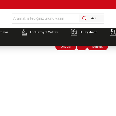
Anasayfa >
KURUMSAL
Ara
rçalar
Endüstriyel Mutfak
Bulaşıkhane
Önceki
1
Sonraki