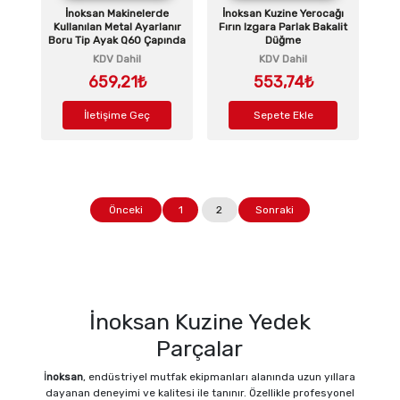
İnoksan Makinelerde
İnoksan Kuzine Yerocağı
Kullanılan Metal Ayarlanır
Fırın Izgara Parlak Bakalit
Boru Tip Ayak Q60 Çapında
Düğme
KDV Dahil
KDV Dahil
659,21₺
553,74₺
İletişime Geç
Sepete Ekle
Önceki
1
2
Sonraki
İnoksan Kuzine Yedek
Parçalar
İ
noksan
, endüstriyel mutfak ekipmanları alanında uzun yıllara
dayanan deneyimi ve kalitesi ile tanınır. Özellikle profesyonel