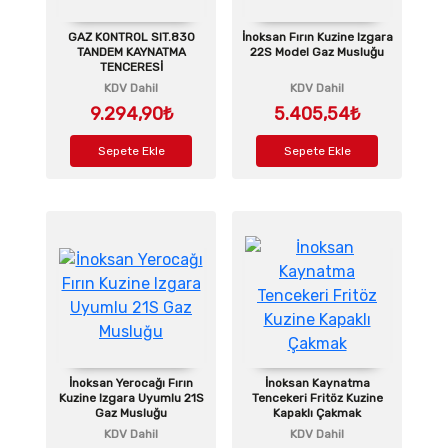
GAZ KONTROL SIT.830
İnoksan Fırın Kuzine Izgara
TANDEM KAYNATMA
22S Model Gaz Musluğu
TENCERESİ
KDV Dahil
KDV Dahil
9.294,90₺
5.405,54₺
Sepete Ekle
Sepete Ekle
İnoksan Yerocağı Fırın
İnoksan Kaynatma
Kuzine Izgara Uyumlu 21S
Tencekeri Fritöz Kuzine
Gaz Musluğu
Kapaklı Çakmak
KDV Dahil
KDV Dahil