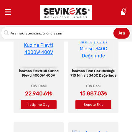
Anasayfa >
Kuzine Yedek Parçaları
0
Ara
İnoksan Elektrikli Kuzine
İnoksan Fırın Gaz Musluğu
Pleyti 4000W 400V
710 Minisit 340C Değerinde
KDV Dahil
KDV Dahil
22.940,61₺
15.887,03₺
İletişime Geç
Sepete Ekle