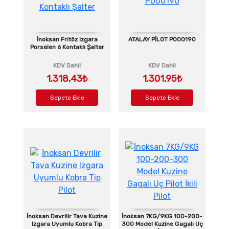
İnoksan Fritöz Izgara
ATALAY PİLOT P000190
Porselen 6 Kontaklı Şalter
KDV Dahil
KDV Dahil
1.318,43₺
1.301,95₺
Sepete Ekle
Sepete Ekle
İnoksan Devrilir Tava Kuzine
İnoksan 7KG/9KG 100-200-
Izgara Uyumlu Kobra Tip
300 Model Kuzine Gagalı Uç