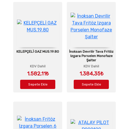
KELEPÇELİ GAZ MUS.19.80
İnoksan Devrilir Tava Fritöz
Izgara Porselen Monofaze
Şalter
KDV Dahil
KDV Dahil
1.582,11₺
1.384,35₺
Sepete Ekle
Sepete Ekle