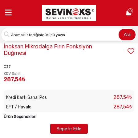
Anasayfa >
İnoksan Mikrodalga Fırın Fonksiyon Düğmesi
0
Ara
Stok Kodu:
GAL-D90D23APG4-P33
İnoksan Mikrodalga Fırın Fonksiyon
Düğmesi
C37
KDV Dahil
287,54₺
287,54₺
Kredi Kartı Sanal Pos
287,54₺
EFT / Havale
Ürün Seçenekleri
Sepete Ekle