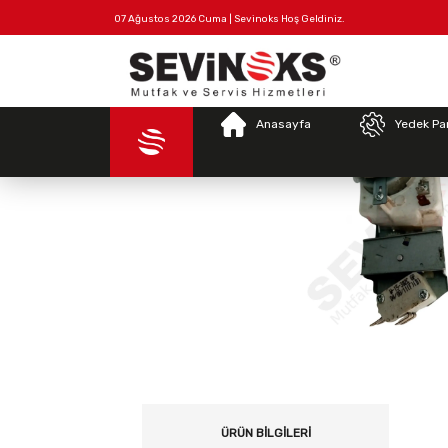
07 Ağustos 2026 Cuma | Sevinoks Hoş Geldiniz.
Tüm
Hakkımızda
İletişim
Ürünler
Anasayfa
Yedek Pa
ÜRÜN BILGILERI