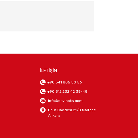
İLETİŞİM
+90 541 805 50 56
+90 312 232 42 38-48
info@sevinoks.com
Onur Caddesi 21/B Maltepe
Ankara