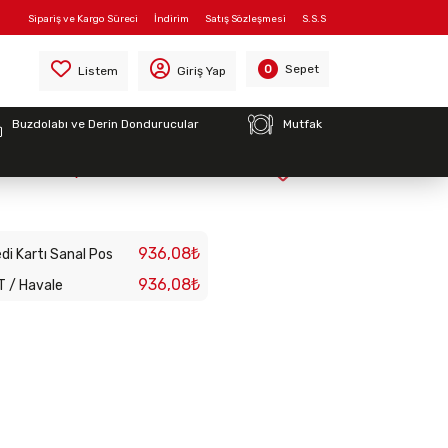
Sipariş ve Kargo Süreci
İndirim
Satış Sözleşmesi
S.S.S
Sepet
0
Listem
Giriş Yap
Buzdolabı ve Derin Dondurucular
Mutfak
 Zamanlayıcı Rölesi
936,08₺
di Kartı Sanal Pos
936,08₺
T / Havale