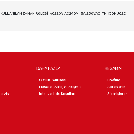
A KULLANILAN ZAMAN RÖLESİ AC220V AC240V 15A 250VAC TMH30MU02E
DAHA FAZLA
HESABIM
- Gizlilik Politikası
- Profilim
- Mesafeli Satış Sözleşmesi
- Adreslerim
Servis
- İptal ve İade Koşulları
- Siparişlerim