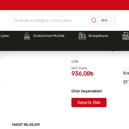
Anasayfa >
İnoksan Mikrodalga Fırın Zamanlayıcı Rölesi
Ara
Stok Kodu:
GAL-
rçalar
Endüstriyel Mutfak
Bulaşıkhane
D90D23L-DA-C16
İnoksan Mikrodalga Fırın
C39
KDV Dahil
936,08₺
Kre
EF
Ürün Seçenekleri
Sepete Ekle
TAKSIT BILGILERI