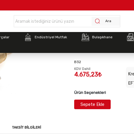
Anasayfa >
MUSLUK AÇILI KAYNATMA TENCERESİ DEVRİLİR TAVA
Ara
Stok Kodu:
2012010130
rçalar
Endüstriyel Mutfak
Bulaşıkhane
MUSLUK AÇILI KAYNAT
DEVRİLİR TAVA
B32
KDV Dahil
4.675,23₺
Kre
EF
Ürün Seçenekleri
Sepete Ekle
TAKSIT BILGILERI