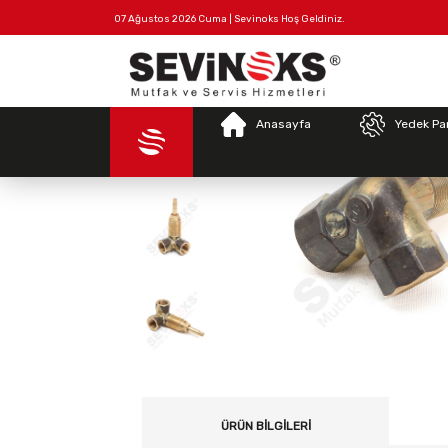
07 Ağustos 2026 Cuma | Sevinoks Hoş Geldiniz.
Tüm
Hakkımızda
İletişim
Ürünler
Anasayfa
Yedek Pa
ÜRÜN BILGILERI