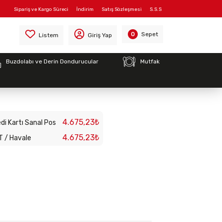
Sipariş ve Kargo Süreci
İndirim
Satış Sözleşmesi
S.S.S
Sepet
0
Listem
Giriş Yap
Buzdolabı ve Derin Dondurucular
Mutfak
MA TENCERESİ
4.675,23₺
di Kartı Sanal Pos
4.675,23₺
T / Havale