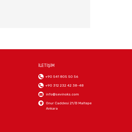
İLETİŞİM
+90 541 805 50 56
+90 312 232 42 38-48
info@sevinoks.com
Onur Caddesi 21/B Maltepe
Ankara