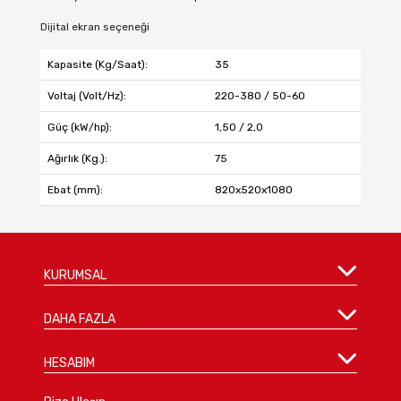
Dijital ekran seçeneği
Kapasite (Kg/Saat):
35
Voltaj (Volt/Hz):
220-380 / 50-60
Güç (kW/hp):
1,50 / 2,0
Ağırlık (Kg.):
75
Ebat (mm):
820x520x1080
KURUMSAL
DAHA FAZLA
HESABIM