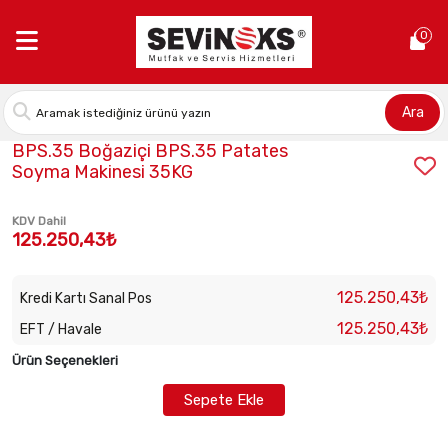
Anasayfa >
BPS.35 Boğaziçi BPS.35 Patates Soyma Makinesi 35
0
Ara
Stok Kodu:
BPS.35
BPS.35 Boğaziçi BPS.35 Patates
Soyma Makinesi 35KG
KDV Dahil
125.250,43₺
125.250,43₺
Kredi Kartı Sanal Pos
125.250,43₺
EFT / Havale
Ürün Seçenekleri
Sepete Ekle