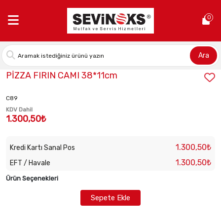
Anasayfa >
PİZZA FIRIN CAMI 38*11cm
0
Ara
Stok Kodu:
7071727810
PİZZA FIRIN CAMI 38*11cm
C89
KDV Dahil
1.300,50₺
1.300,50₺
Kredi Kartı Sanal Pos
1.300,50₺
EFT / Havale
Ürün Seçenekleri
Sepete Ekle