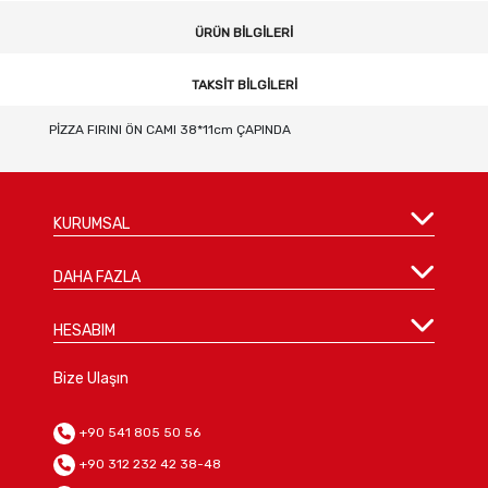
ÜRÜN BILGILERI
TAKSIT BILGILERI
PİZZA FIRINI ÖN CAMI 38*11cm ÇAPINDA
KURUMSAL
DAHA FAZLA
HESABIM
Bize Ulaşın
+90 541 805 50 56
+90 312 232 42 38-48