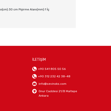
pı(cm):30 cm Pişirme Alanı(mm):1 İç
İLETİŞİM
+90 541 805 50 56
+90 312 232 42 38-48
info@sevinoks.com
Onur Caddesi 21/B Maltepe
Ankara