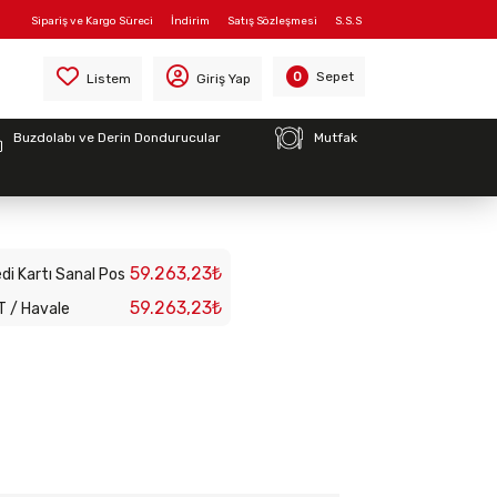
Sipariş ve Kargo Süreci
İndirim
Satış Sözleşmesi
S.S.S
Sepet
0
Listem
Giriş Yap
Buzdolabı ve Derin Dondurucular
Mutfak
 Fırını Tek Katlı 6
59.263,23₺
di Kartı Sanal Pos
59.263,23₺
T / Havale