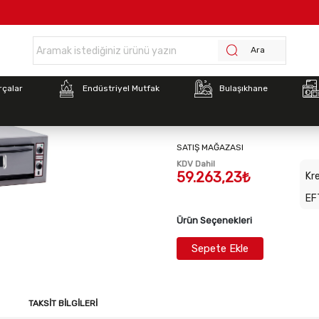
Anasayfa >
INT-SG0047 İnoksan-Pizza Fırını Tek Katlı 6 Adet 30 Cm
Ara
Stok Kodu:
INT-SG0047
rçalar
Endüstriyel Mutfak
Bulaşıkhane
INT-SG0047 İnoksan-Pizza
Adet 30 Cm
SATIŞ MAĞAZASI
KDV Dahil
59.263,23₺
Kre
EF
Ürün Seçenekleri
Sepete Ekle
TAKSIT BILGILERI