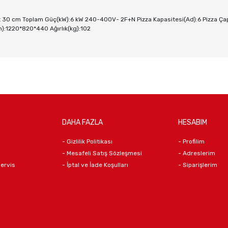
det 30 cm Toplam Güç(kW):6 kW 240-400V- 2F+N Pizza Kapasitesi(Ad):6 Pizza Ça
:1220*820*440 Ağırlık(kg):102
DAHA FAZLA
HESABIM
- Gizlilik Politikası
- Profilim
- Mesafeli Satış Sözleşmesi
- Adreslerim
Servis
- İptal ve İade Koşulları
- Siparişlerim