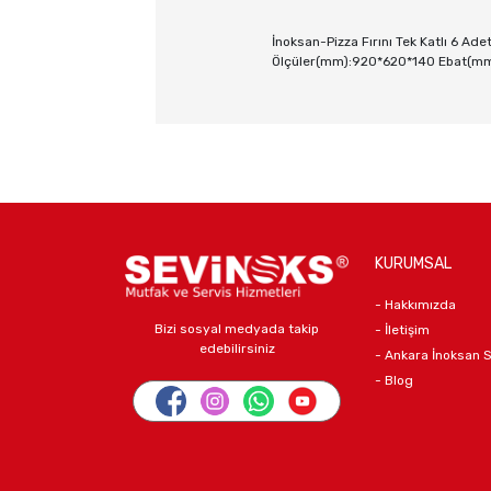
İnoksan-Pizza Fırını Tek Katlı 6 A
Ölçüler(mm):920*620*140 Ebat(mm)
KURUMSAL
- Hakkımızda
Bizi sosyal medyada takip
- İletişim
edebilirsiniz
- Ankara İnoksan 
- Blog