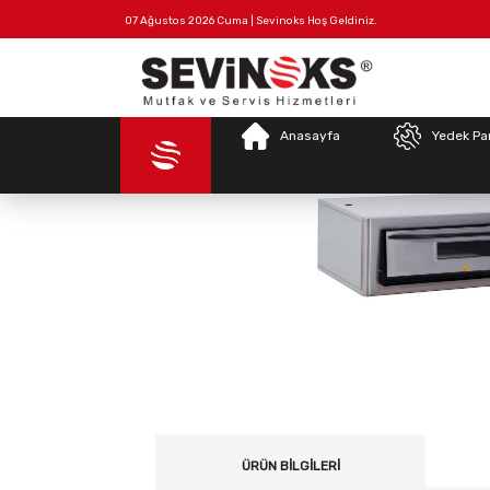
07 Ağustos 2026 Cuma | Sevinoks Hoş Geldiniz.
Tüm
Hakkımızda
İletişim
Ürünler
Anasayfa
Yedek Pa
ÜRÜN BILGILERI