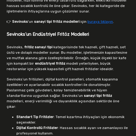
modeller, hızlı ısınma ve enerji tasarrufu sağlarken, elektrikli modeller
hassas sıcaklık kontrolü ile öne çıkar. Sevinoks, her iki kategoride de
işletmelerin ihtiyaçlarına uygun çözümler sunar.
👉
Sevinoks
'un
sanayi tipi fritöz modelleri
için
buraya tıklayın
.
Sevinoks’un Endüstriyel Fritöz Modelleri
Sevinoks,
fritöz sanayi tipi
kategorisinde tek hazneli, çift hazneli, set
üstü ve dolaplı modeller sunar. Bu modeller, işletmenizin kapasitesine
ve mutfak alanına göre özelleştirilebilir. Örneğin, küçük ölçekli bir kafe
için kompakt bir
endüstriyel fritöz
modeli yeterliyken, büyük
restoranlar için yüksek kapasiteli çift hazneli fritözler idealdir.
Sevinoks’un fritözleri, dijital kontrol panelleri, otomatik kapanma
özellikleri ve ayarlanabilir sıcaklık kontrolleri ile donatılmıştır.
Paslanmaz çelik gövdeleri, kolay temizlenebilirlik ve hijyen
standartlarına uygunluk sağlar. Sevinoks’un
sanayi tipi fritöz
modelleri, enerji verimliliği ve dayanıklılık açısından sektörde öne
çıkar:
Standart Tip Fritözler
: Temel kızartma ihtiyaçları için ekonomik
seçenekler.
Dijital Kontrollü Fritözler
: Hassas sıcaklık ayarı ve zamanlayıcı ile
profesyonel kullanım.