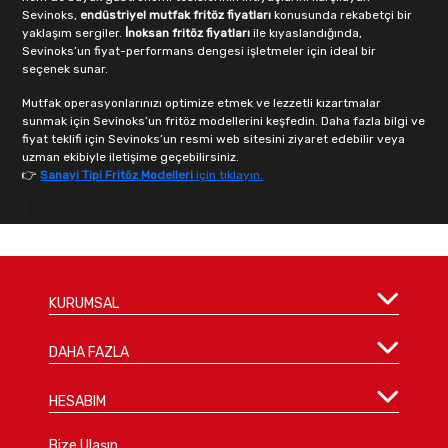
Sevinoks,
endüstriyel mutfak fritöz fiyatları
konusunda rekabetçi bir
yaklaşım sergiler.
İnoksan fritöz fiyatları
ile kıyaslandığında,
Sevinoks’un fiyat-performans dengesi işletmeler için ideal bir
seçenek sunar.
Mutfak operasyonlarınızı optimize etmek ve lezzetli kızartmalar
sunmak için
Sevinoks’un fritöz modellerini keşfedin. Daha fazla bilgi ve
fiyat teklifi için Sevinoks’un resmi web sitesini ziyaret edebilir veya
uzman ekibiyle iletişime geçebilirsiniz.
👉
Sanayi Tipi Fritöz Modelleri
için tıklayın.
}
KURUMSAL
DAHA FAZLA
HESABIM
Bize Ulaşın