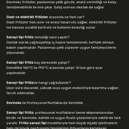
Sevinoks fritözler, paslanmaz çelik gövde, enerji verimliliği ve kolay
temizlenebilirlik ile öne çıkar. Satış sonrası destek de sağlar.
Gazlı ve elektrikli fritözler
arasında ne fark var?
Gazlı fritözler hızlı ısınır ve enerji tasarrufu sağlar, elektrikli fritözler
ise hassas sıcaklık kontrolü ve kullanım kolaylığı sunar.
Sanayi tipi fritöz
temizliği nasıl yapılır?
Günlük olarak yağ boşaltılıp iç hazne temizlenmeli, haftalık detaylı
bakım yapılmalıdır. Paslanmaz çelik yüzeyler uygun temizleyicilerle
silinmelidir.
Sanayi tipi fritöz
kaç derecede çalışır?
Genellikle 160°C ila 190°C arasında çalışır. Ürüne göre ayar
yapılmalıdır.
Sanayi tipi fritöz
de hangi yağ kullanılır?
Uzun süre dayanıklı, yüksek ısıya uygun endüstriyel kızartma yağları
tercih edilmelidir.
Sevinoks
ile Profesyonel Mutfaklarda Verimlilik
Sanayi tipi fritöz
, profesyonel mutfakların temel ekipmanlarından
biridir ve Sevinoks, kaliteli ve uygun fiyatlı çözümleriyle sektörde fark
yaratır.
Fritöz sanayi tipi
modelleriyle hem küçük ölçekli işletmelerin
hem de büyük gastronomi tesislerinin ihtiyaçlarını karşılayan