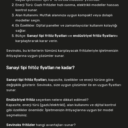
Enerji Türü: Gazlı fritözler hızlı ısınma, elektrikli modeller hassas
kontrol sunar.
Alan Kullanımı: Mutfak alanınıza uygun kompakt veya dolaplı
modeller seçin.
Ek Özellikler: Dijital paneller ve zamanlayıcılar kullanım kolaylığı
sağlar.
Bütçe:
Sanayi tipi fritöz fiyatları
ve
endüstriyel fritöz fiyatları
nı
karşılaştırarak karar verin.
Sevinoks, bu kriterlerin tümünü karşılayacak fritözleriyle işletmenizin
ihtiyaçlarına uygun çözümler sunar.
Sanayi tipi fritöz fiyatları ne kadar?
Sanayi tipi fritöz fiyatları
, kapasite, özellikler ve enerji türüne göre
değişiklik gösterir. Sevinoks, size uygun çözümler ile en uygun fiyatları
sunar.
Endüstriyel fritöz
seçerken nelere dikkat edilmeli?
Kapasite, enerji türü (gazlı/elektrikli), alan kullanımı ve dijital kontrol
gibi özellikler önemlidir. İşletmenizin ihtiyaçlarına uygun bir model
seçmelisiniz.
Sevinoks fritözler
hangi avantajları sunar?