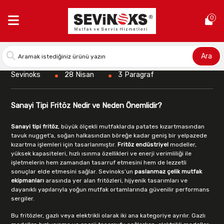
Anasayfa >
Blog
0
Sevinoks Sanayi Tipi Fritöz Modelleri ve
Endüstriyel Fritöz Fiyatları
Ara
Sevinoks
28 Nisan
3 Paragraf
Sanayi Tipi Fritöz Nedir ve Neden Önemlidir?
Sanayi tipi fritöz
, büyük ölçekli mutfaklarda patates kızartmasından
tavuk nugget’a, soğan halkasından böreğe kadar geniş bir yelpazede
kızartma işlemleri için tasarlanmıştır.
Fritöz endüstriyel
modeller,
yüksek kapasiteleri, hızlı ısınma özellikleri ve enerji verimliliği ile
işletmelerin hem zamandan tasarruf etmesini hem de lezzetli
sonuçlar elde etmesini sağlar. Sevinoks’un
paslanmaz çelik mutfak
ekipmanları
arasında yer alan fritözleri, hijyenik tasarımları ve
dayanıklı yapılarıyla yoğun mutfak ortamlarında güvenilir performans
sergiler.
Bu fritözler, gazlı veya elektrikli olarak iki ana kategoriye ayrılır. Gazlı