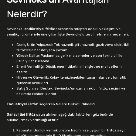
Nelerdir?
Sevinoks,
endüstriyel fritöz
pazarında müşteri odaklı yaklaşımı ve
yenilikçi ürünleriyle öne çıkar. İşte Sevinoks’u tercih etmenin nedenleri:
Geniş Ürün Yelpazesi: Tek hazneli, çift hazneli, gazlı veya elektrikli
fritözlerle her ihtiyaca çözüm.
Yüksek Kalite: Paslanmaz çelik malzemeler ve son teknoloji ile
uzun yıllar kullanım.
Enerji Verimliliği: Düşük enerji tüketimi ile işletme maliyetlerini
azaltır.
Hijyen ve Güvenlik: Kolay temizlenebilen tasarımlar ve otomatik
güvenlik özellikleri.
Satış Sonrası Destek: Sevinoks’un uzman ekibi, fritöz seçimi ve
bakımda rehberlik eder.
Endüstriyel Fritöz
Seçerken Nelere Dikkat Edilmeli?
Sanayi tipi fritöz
satın alırken aşağıdaki faktörleri göz önünde
bulundurmak verimliliği artırır:
Kapasite: Günlük yemek üretim hacminize uygun bir fritöz seçin.
Küçük işletmeler için 5-10 litrelik modeller yeterlidir.