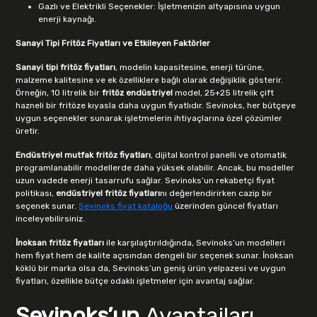
Gazlı ve Elektrikli Seçenekler: İşletmenizin altyapısına uygun
enerji kaynağı.
Sanayi Tipi Fritöz Fiyatları ve Etkileyen Faktörler
Sanayi tipi fritöz fiyatları
, modelin kapasitesine, enerji türüne,
malzeme kalitesine ve ek özelliklere bağlı olarak değişiklik gösterir.
Örneğin, 10 litrelik bir
fritöz endüstriyel
model, 25+25 litrelik çift
hazneli bir fritöze kıyasla daha uygun fiyatlıdır. Sevinoks, her bütçeye
uygun seçenekler sunarak işletmelerin ihtiyaçlarına özel çözümler
üretir.
Endüstriyel mutfak fritöz fiyatları
, dijital kontrol panelli ve otomatik
programlanabilir modellerde daha yüksek olabilir. Ancak, bu modeller
uzun vadede enerji tasarrufu sağlar. Sevinoks’un rekabetçi fiyat
politikası,
endüstriyel fritöz fiyatları
nı değerlendirirken cazip bir
seçenek sunar.
Sevinoks fiyat kataloğu
üzerinden güncel fiyatları
inceleyebilirsiniz.
İnoksan fritöz fiyatları
ile karşılaştırıldığında, Sevinoks’un modelleri
hem fiyat hem de kalite açısından dengeli bir seçenek sunar. İnoksan
köklü bir marka olsa da, Sevinoks’un geniş ürün yelpazesi ve uygun
fiyatları, özellikle bütçe odaklı işletmeler için avantaj sağlar.
Sevinoks’un
Avantajları