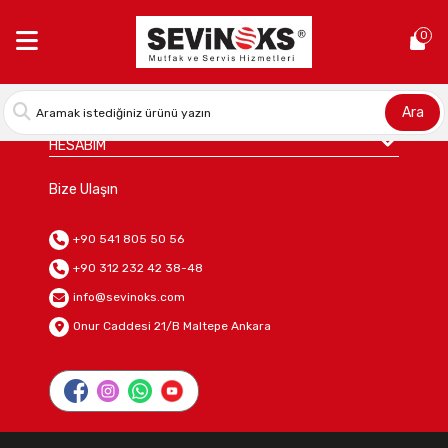
0
KURUMSAL
DAHA FAZLA
Ara
HESABIM
Bize Ulaşın
+90 541 805 50 56
+90 312 232 42 38-48
info@sevinoks.com
Onur Caddesi 21/B Maltepe Ankara