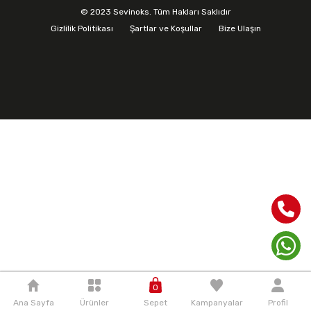
© 2023 Sevinoks. Tüm Hakları Saklıdır
Gizlilik Politikası
Şartlar ve Koşullar
Bize Ulaşın
0
Ana Sayfa
Ürünler
Sepet
Kampanyalar
Profil