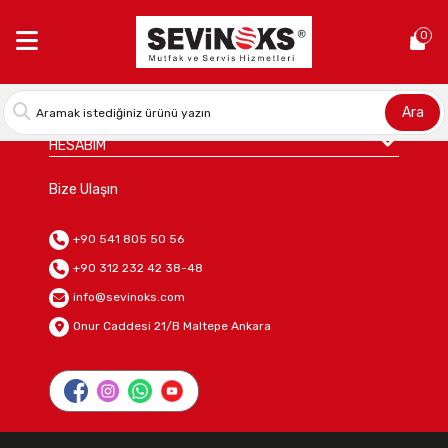
0
KURUMSAL
DAHA FAZLA
Ara
HESABIM
Bize Ulaşın
+90 541 805 50 56
+90 312 232 42 38-48
info@sevinoks.com
Onur Caddesi 21/B Maltepe Ankara