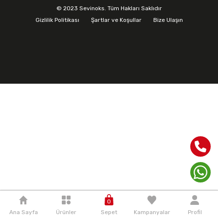
© 2023 Sevinoks. Tüm Hakları Saklıdır
Gizlilik Politikası
Şartlar ve Koşullar
Bize Ulaşın
0
Ana Sayfa
Ürünler
Sepet
Kampanyalar
Profil