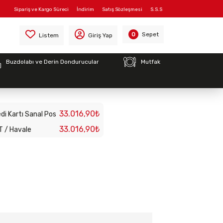
Sipariş ve Kargo Süreci
İndirim
Satış Sözleşmesi
S.S.S
x850)
Sepet
0
Listem
Giriş Yap
Buzdolabı ve Derin Dondurucular
Mutfak
ah, 1/2 Modül,
900x850)
33.016,90₺
di Kartı Sanal Pos
33.016,90₺
T / Havale