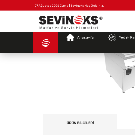
07 Ağustos 2026 Cuma | Sevinoks Hoş Geldiniz.
Anas
Tüm
Hakkımızda
İletişim
Ürünler
Anasayfa
Yedek Pa
ÜRÜN BILGILERI