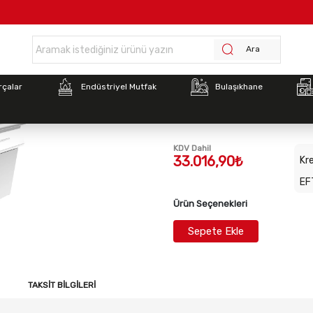
ayfa >
İnoksan 9TC10 Ara Tezgah, 1/2 Modül, Çekmeceli Panel (400x900
Ara
Stok Kodu:
INO-9TC10
rçalar
Endüstriyel Mutfak
Bulaşıkhane
İnoksan 9TC10 Ara Tezg
Çekmeceli Panel (400x
KDV Dahil
33.016,90₺
Kre
EF
Ürün Seçenekleri
Sepete Ekle
TAKSIT BILGILERI