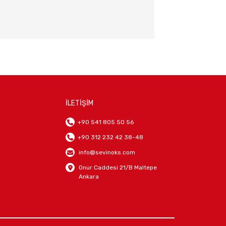
İLETİŞİM
+90 541 805 50 56
+90 312 232 42 38-48
info@sevinoks.com
Onur Caddesi 21/B Maltepe
Ankara