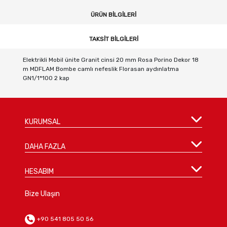
ÜRÜN BILGILERI
TAKSIT BILGILERI
Elektrikli Mobil ünite Granit cinsi 20 mm Rosa Porino Dekor 18
m MDFLAM Bombe camlı nefeslik Florasan aydınlatma
GN1/1*100 2 kap
KURUMSAL
DAHA FAZLA
HESABIM
Bize Ulaşın
+90 541 805 50 56