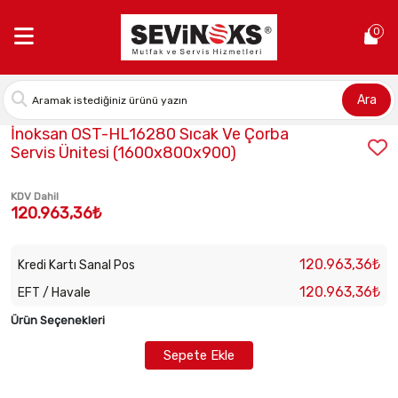
Anasayfa >
İnoksan OST-HL16280 Sıcak Ve Çorba Servis Ünitesi
0
Ara
Stok Kodu:
INO-OST-HL16280
İnoksan OST-HL16280 Sıcak Ve Çorba
Servis Ünitesi (1600x800x900)
KDV Dahil
120.963,36₺
120.963,36₺
Kredi Kartı Sanal Pos
120.963,36₺
EFT / Havale
Ürün Seçenekleri
Sepete Ekle