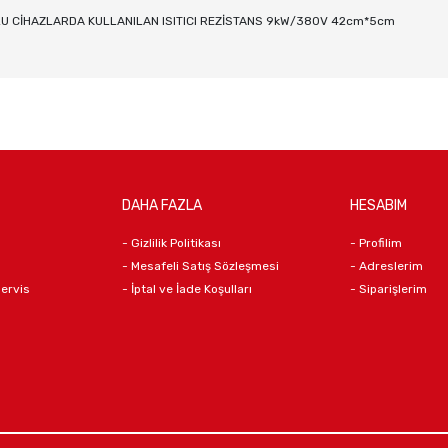
LU CİHAZLARDA KULLANILAN ISITICI REZİSTANS 9kW/380V 42cm*5cm
DAHA FAZLA
HESABIM
- Gizlilik Politikası
- Profilim
- Mesafeli Satış Sözleşmesi
- Adreslerim
Servis
- İptal ve İade Koşulları
- Siparişlerim