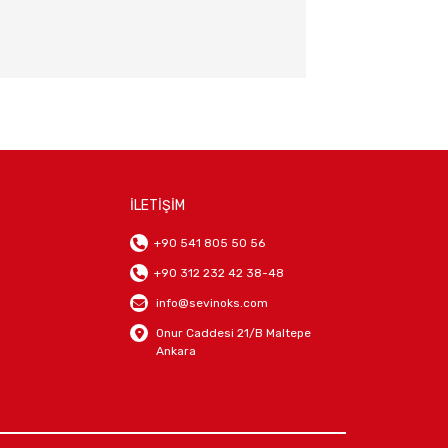
İLETİŞİM
+90 541 805 50 56
+90 312 232 42 38-48
info@sevinoks.com
Onur Caddesi 21/B Maltepe
Ankara