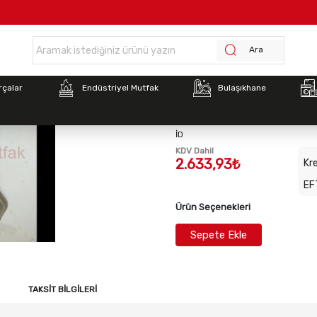
Anasayfa >
BULAŞIK MAKİNESİ 9kW/380V
Ara
Stok Kodu:
7071727422
rçalar
Endüstriyel Mutfak
Bulaşıkhane
BULAŞIK MAKİNESİ 9k
İD
KDV Dahil
2.633,93₺
Kre
EF
Ürün Seçenekleri
Sepete Ekle
TAKSIT BILGILERI