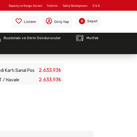
Sipariş ve Kargo Süreci
İndirim
Satış Sözleşmesi
S.S.S
Sepet
0
Listem
Giriş Yap
Buzdolabı ve Derin Dondurucular
Mutfak
W/380V
2.633,93₺
di Kartı Sanal Pos
2.633,93₺
T / Havale