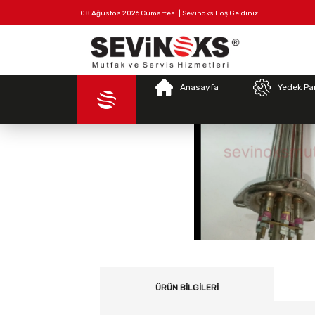
08 Ağustos 2026 Cumartesi | Sevinoks Hoş Geldiniz.
Tüm
Hakkımızda
İletişim
Ürünler
Anasayfa
Yedek Pa
ÜRÜN BILGILERI