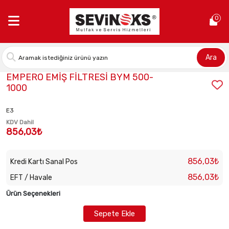
Anasayfa >
EMPERO EMİŞ FİLTRESİ BYM 500-1000
0
Ara
Stok Kodu:
7071727561
EMPERO EMİŞ FİLTRESİ BYM 500-
1000
E3
KDV Dahil
856,03₺
856,03₺
Kredi Kartı Sanal Pos
856,03₺
EFT / Havale
Ürün Seçenekleri
Sepete Ekle