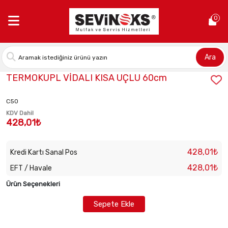
Anasayfa >
TERMOKUPL VİDALI KISA UÇLU 60cm
0
Ara
Stok Kodu:
7071727470
TERMOKUPL VİDALI KISA UÇLU 60cm
C50
KDV Dahil
428,01₺
428,01₺
Kredi Kartı Sanal Pos
428,01₺
EFT / Havale
Ürün Seçenekleri
Sepete Ekle